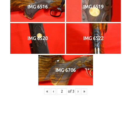
IMG 6516
IMG 6519
IMG 6520
IMG 6522
IMG 6706
«
‹
of
3
›
»