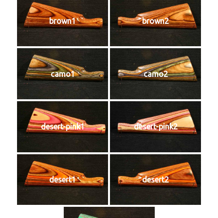
brown1
brown2
camo1
camo2
desert-pink1
desert-pink2
desert1
desert2