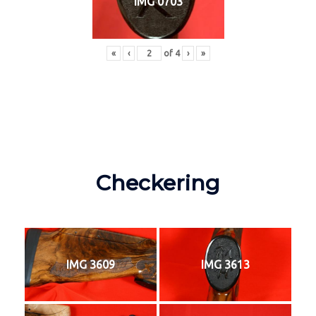
IMG 0703
«
‹
of
4
›
»
Checkering
IMG 3609
IMG 3613