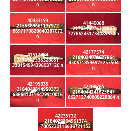
n
n
40433193
41440068
2155589661137972
2170346076328997
8697170828640387072
727662451734085632 n
n
42177574
41517484
2184024071627864
2170347536328851
4306718536975253504
338154994396037120 n
n
42195035
42200785
2184042314959373
2184044241625847
6366610716429910016
662712740808228864 n
n
42235732
2184022304961374
7005230116636721152