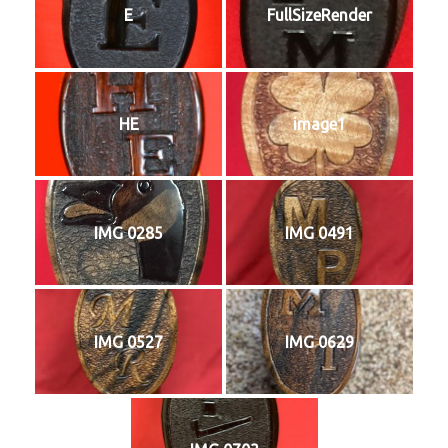
E
FullSizeRender
HE
image1
IMG 0285
IMG 0491
IMG 0527
IMG 0629