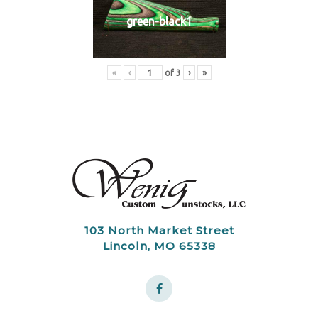
green-black1
«
‹
of
3
›
»
103 North Market Street
Lincoln, MO 65338