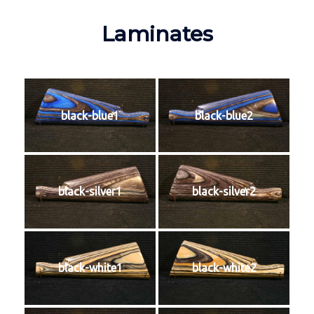
Laminates
black-blue1
black-blue2
black-silver1
black-silver2
black-white1
black-white2