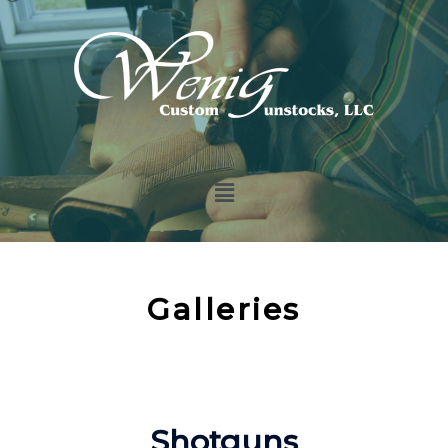
Galleries
Shotguns