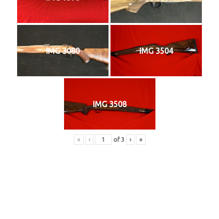
IMG 3080
IMG 3504
IMG 3508
«
‹
of
3
›
»