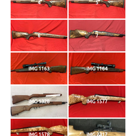
4
5
6
7
IMG 1163
IMG 1164
IMG 1328
IMG 1577
IMG 1578
IMG 2317