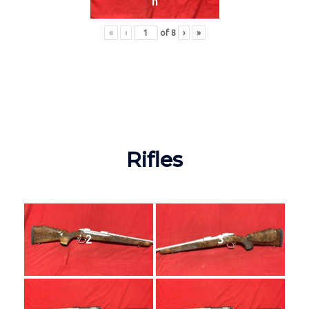
n
«
‹
of
8
›
»
Rifles
2
3