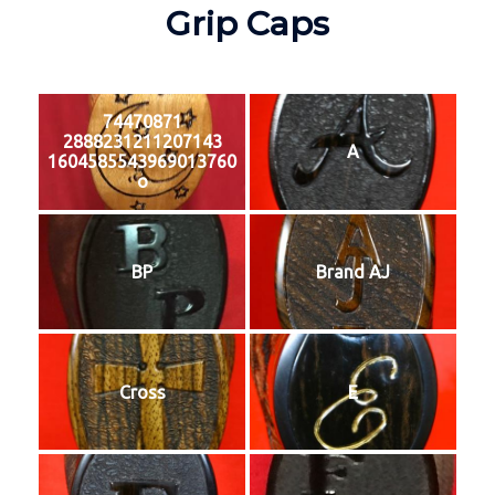
Grip Caps
74470871
2888231211207143
A
1604585543969013760
o
BP
Brand AJ
Cross
E