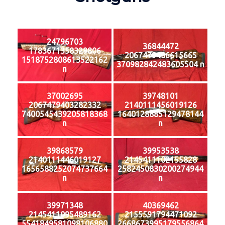
24796703
36844472
1783671358329806
2067479406615665
1518752808613522162
370982842483605504 n
n
37002695
39748101
2067479403282332
2140111456019126
7400545439205818368
1640128885129478144
n
n
39868579
39953538
2140111446019127
2145411102155828
1656588252074737664
2582450830200274944
n
n
39971348
40369462
2145411095489162
2155591794471092
5541849581098106880
2668673995179556864