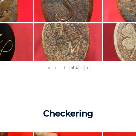
«
‹
of
4
›
»
Checkering