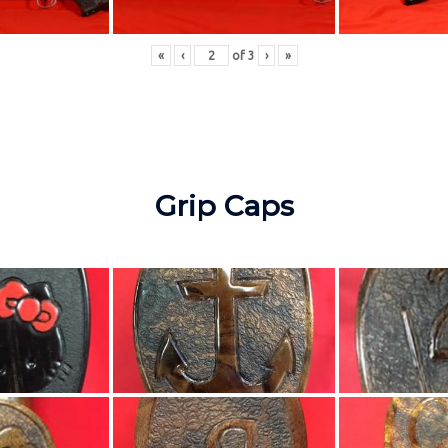
«
‹
of
3
›
»
Grip Caps