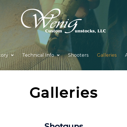
tory
Technical Info
Shooters
Galleries
Galleries
Shotguns