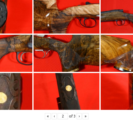
«
‹
of
3
›
»