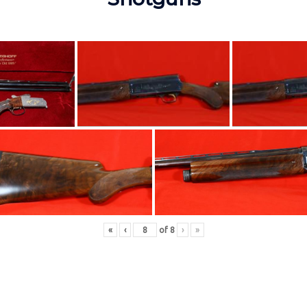
«
‹
of
8
›
»