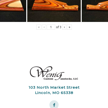
«
‹
of
3
›
»
103 North Market Street
Lincoln, MO 65338