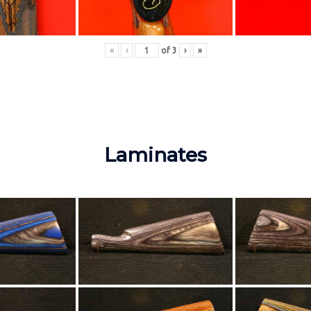
«
‹
of
3
›
»
Laminates