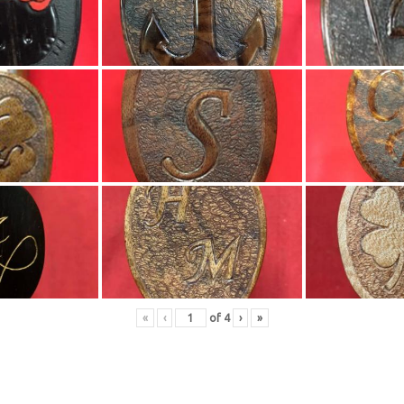
«
‹
of
4
›
»