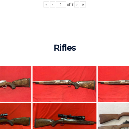
«
‹
of
8
›
»
Rifles