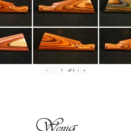
«
‹
of
3
›
»