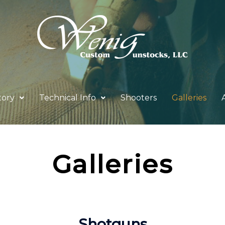
tory
Technical Info
Shooters
Galleries
Galleries
Shotguns