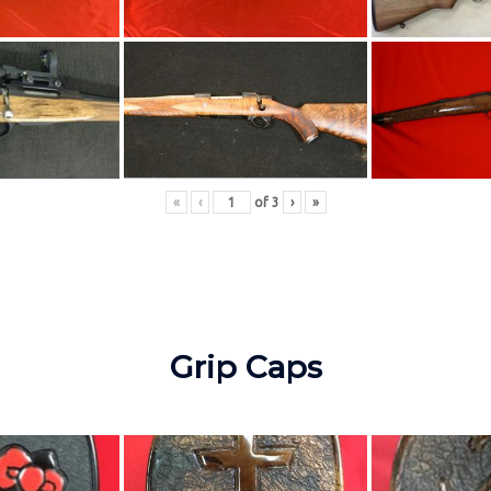
«
‹
of
3
›
»
Grip Caps