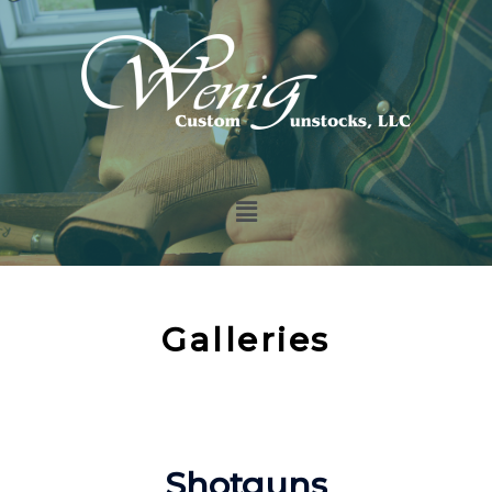
Galleries
Shotguns