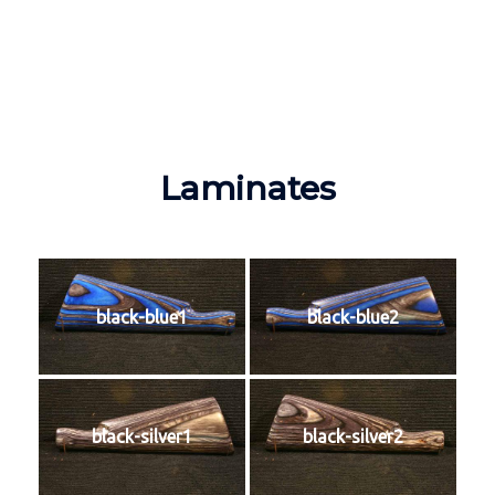
Laminates
black-blue1
black-blue2
black-silver1
black-silver2