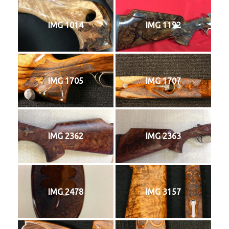
IMG 1014
IMG 1192
IMG 1705
IMG 1707
IMG 2362
IMG 2363
IMG 2478
IMG 3157