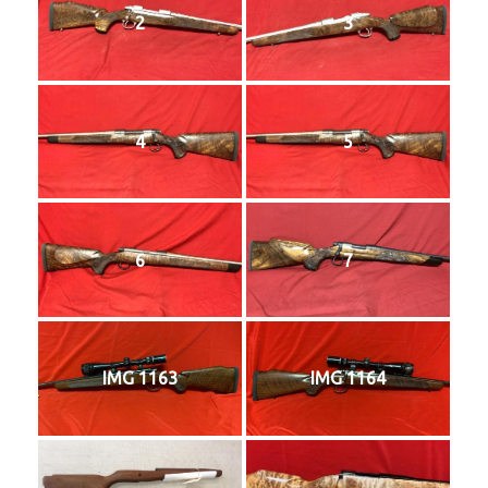
2
3
4
5
6
7
IMG 1163
IMG 1164