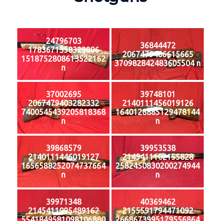
24796703
36844472
1783671358329806
2067479406615665
1518752808613522162
370982842483605504 n
n
37002695
39748101
2067479403282332
2140111456019126
7400545439205818368
1640128885129478144
n
n
39868579
39953538
2140111446019127
2145411102155828
1656588252074737664
2582450830200274944
n
n
39971348
40369462
2145411095489162
2155591794471092
5541849581098106880
2668673995179556864