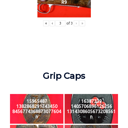
R9
«
‹
of
3
›
»
Grip Caps
15965487
16387339
1382868291743450
1405706896126256
8456774368873077604
1314308605673208561
n
n