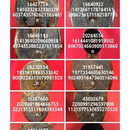
16427759
16640922
1410332832330329
1412661178764161
6037435762621165461
2966736171182187755
n
n
16641113
20264556
1413693208660958
1614441081919502
4374353885237611854
6067024560909513860
n
n
26230554
31957441
1831633993533542
1977334605630146
8009228313079981920
9024951647360516096
n
n
35267660
43032679
2020301864666753
2200991296597808
3221315511694393344
1121577537655275520
n
n