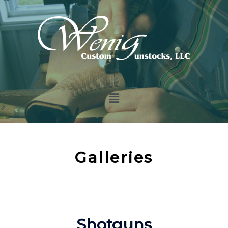
Galleries
Shotguns