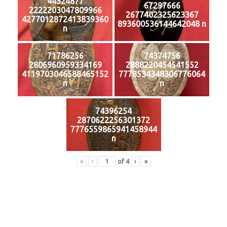
44324877
67297666
2222203047809966
2677402325623367
4277012872413839360
893600536144642048 n
n
71786256
74374756
2806960959334169
2888220454541552
4119703046588465152
7778534348306776064
n
n
74396254
2870622256301372
7776559865941458944
n
«
‹
of
4
›
»