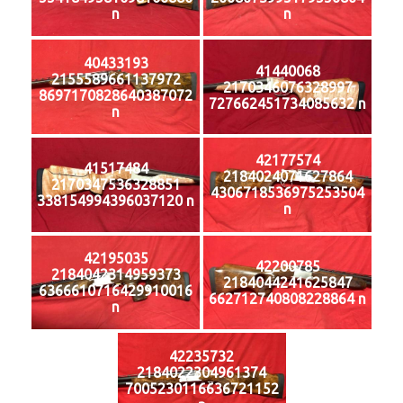
n
n
40433193
41440068
2155589661137972
2170346076328997
8697170828640387072
727662451734085632 n
n
42177574
41517484
2184024071627864
2170347536328851
4306718536975253504
338154994396037120 n
n
42195035
42200785
2184042314959373
2184044241625847
6366610716429910016
662712740808228864 n
n
42235732
2184022304961374
7005230116636721152