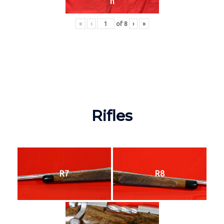
n
«
‹
of
8
›
»
Rifles
R7
R8