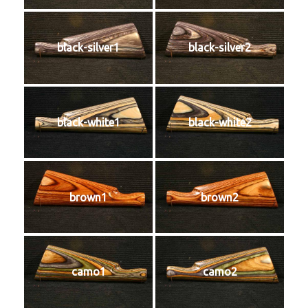
black-silver1
black-silver2
black-white1
black-white2
brown1
brown2
camo1
camo2