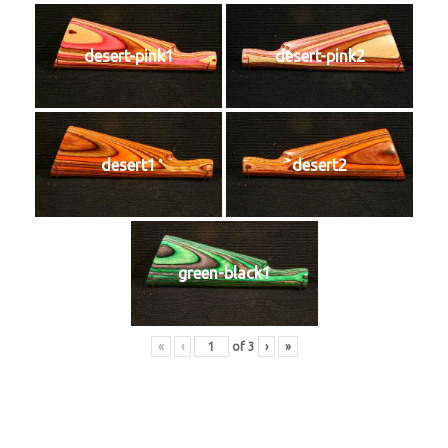
desert-pink1
desert-pink2
desert1
desert2
green-black1
«
‹
of
3
›
»