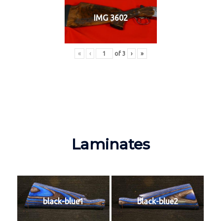
IMG 3602
«
‹
of
3
›
»
Laminates
black-blue1
black-blue2