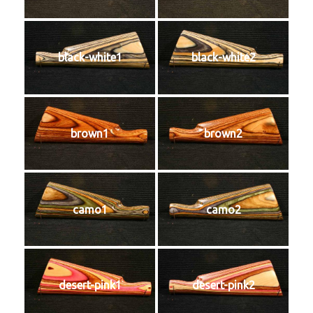
black-white1
black-white2
brown1
brown2
camo1
camo2
desert-pink1
desert-pink2