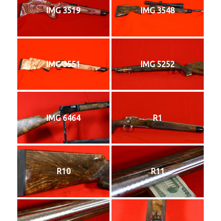
IMG 3519
IMG 3548
IMG 3551
IMG 5252
IMG 6464
R1
R10
R11