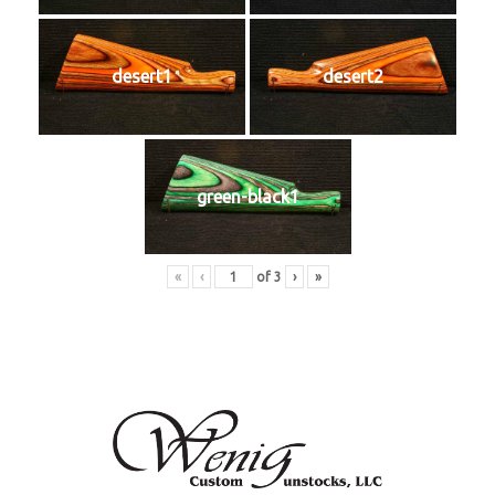
desert1
desert2
green-black1
«
‹
of
3
›
»