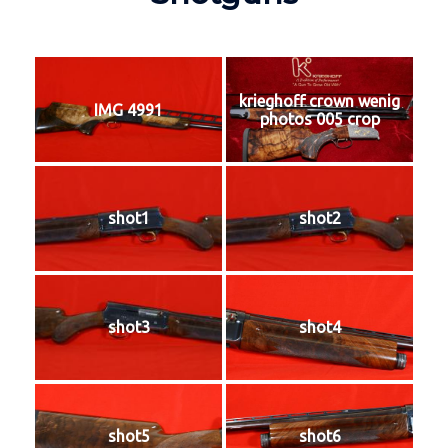
krieghoff crown wenig
IMG 4991
photos 005 crop
shot1
shot2
shot3
shot4
shot5
shot6