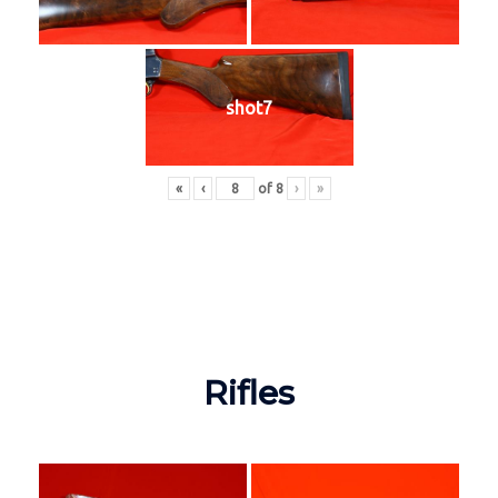
shot7
«
‹
of
8
›
»
Rifles