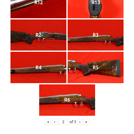
R12
R13
R2
R3
R4
R5
R6
«
‹
of
3
›
»