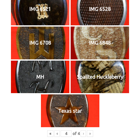
IMG 6521
IMG 6528
IMG 6708
IMG 6848
MH
Spallted Huckleberry
Texas star
«
‹
of
4
›
»