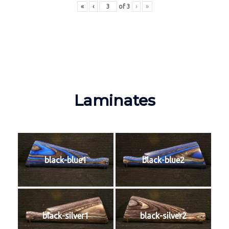
«
‹
of
3
›
»
Laminates
black-blue1
black-blue2
black-silver1
black-silver2