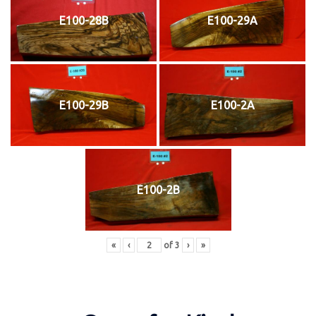
E100-28B
E100-29A
E100-29B
E100-2A
E100-2B
«
‹
of
3
›
»