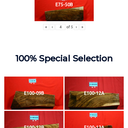
E75-50B
«
‹
of
5
›
»
100% Special Selection
E100-09B
E100-12A
E100-12B
E100-13A