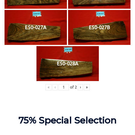
E50-027A
E50-027B
E50-028A
«
‹
of
2
›
»
75% Special Selection