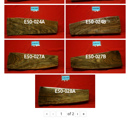
E50-024A
E50-024B
E50-027A
E50-027B
E50-028A
«
‹
of
2
›
»