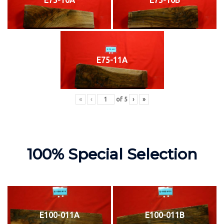
E75-11A
«
‹
of
5
›
»
100% Special Selection
E100-011A
E100-011B