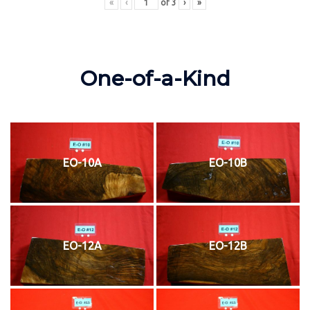
«
‹
of
3
›
»
One-of-a-Kind
EO-10A
EO-10B
EO-12A
EO-12B