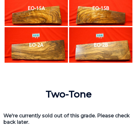
EO-15A
EO-15B
EO-2A
EO-2B
Two-Tone
We're currently sold out of this grade. Please check
back later.