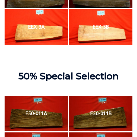
EEX-3A
EEX-3B
50% Special Selection
E50-011A
E50-011B