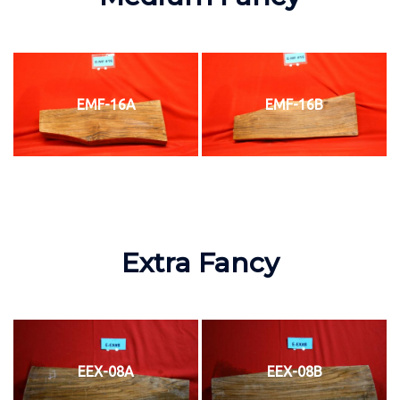
EMF-16A
EMF-16B
Extra Fancy
EEX-08A
EEX-08B