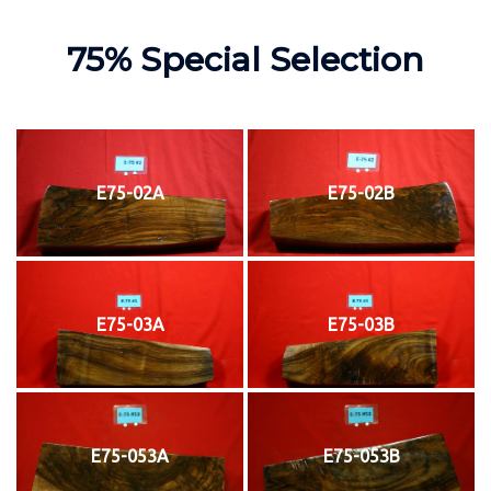
75% Special Selection
E75-02A
E75-02B
E75-03A
E75-03B
E75-053A
E75-053B