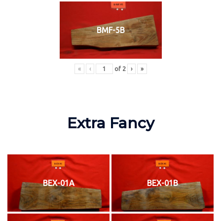
BMF-5B
«
‹
of
2
›
»
Extra Fancy
BEX-01A
BEX-01B