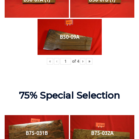
B50-09A
«
‹
of
4
›
»
75% Special Selection
B75-031B
B75-032A