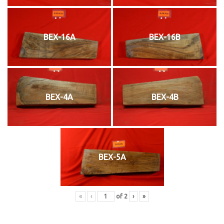
BEX-16A
BEX-16B
BEX-4A
BEX-4B
BEX-5A
«
‹
of
2
›
»