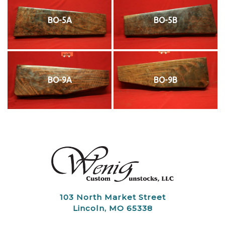
BO-5A
BO-5B
BO-9A
BO-9B
103 North Market Street
Lincoln, MO 65338