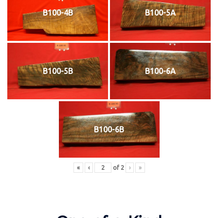
B100-4B
B100-5A
B100-5B
B100-6A
B100-6B
«
‹
of
2
›
»