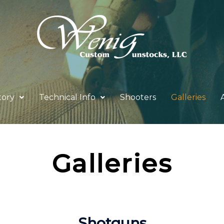
tory
Technical Info
Shooters
Galleries
Galleries
Shotguns