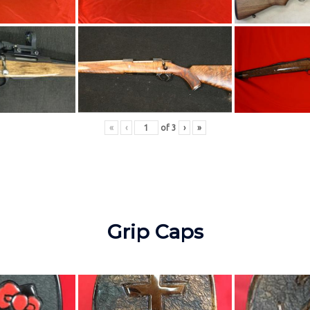
«
‹
of
3
›
»
Grip Caps