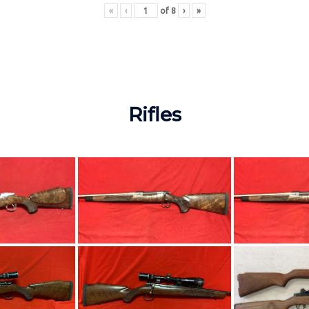
«
‹
of
8
›
»
Rifles