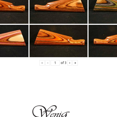
«
‹
of
3
›
»