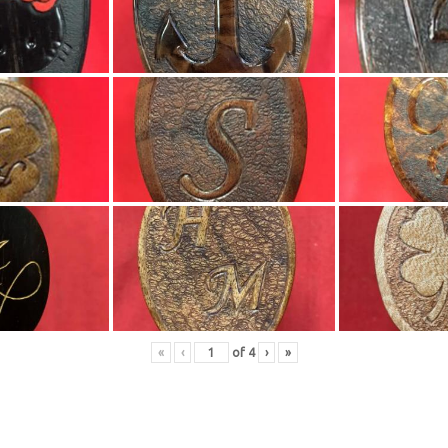
«
‹
of
4
›
»