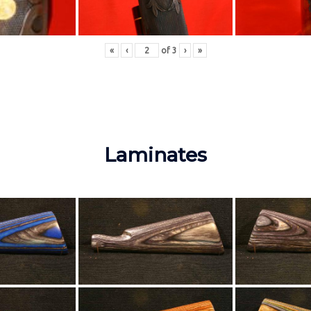
«
‹
of
3
›
»
Laminates