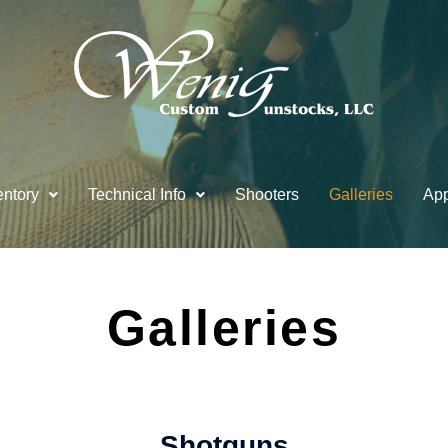
entory
Technical Info
Shooters
Galleries
App
Galleries
Shotguns