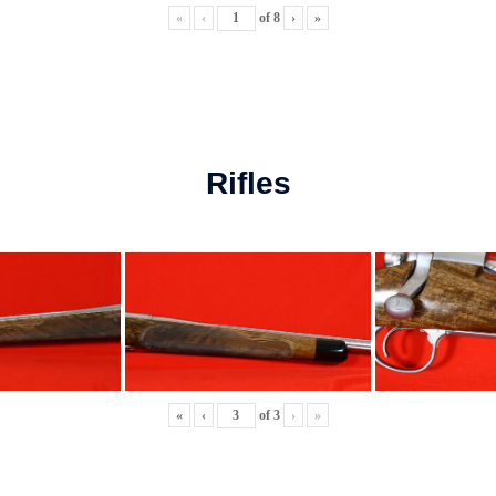
«
‹
of
8
›
»
Rifles
«
‹
of
3
›
»