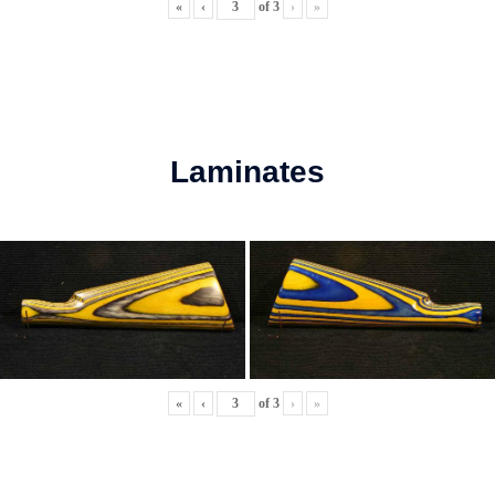
«
‹
of
3
›
»
Laminates
«
‹
of
3
›
»