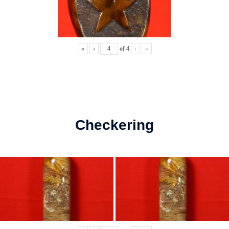
«
‹
of
4
›
»
Checkering