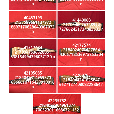
n
n
40433193
41440068
2155589661137972
2170346076328997
8697170828640387072
727662451734085632 n
n
42177574
41517484
2184024071627864
2170347536328851
4306718536975253504
338154994396037120 n
n
42195035
42200785
2184042314959373
2184044241625847
6366610716429910016
662712740808228864 n
n
42235732
2184022304961374
7005230116636721152