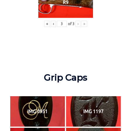
R9
«
‹
of
3
›
»
Grip Caps
IMG 0951
IMG 1197