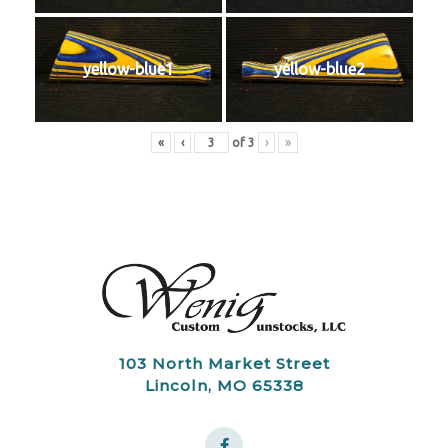
yellow-blue1
yellow-blue2
«
‹
of
3
›
»
103 North Market Street
Lincoln, MO 65338