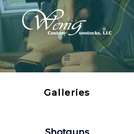
Galleries
Shotguns