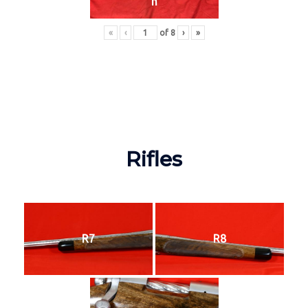
n
«
‹
of
8
›
»
Rifles
R7
R8