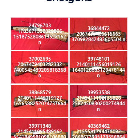
24796703
36844472
1783671358329806
2067479406615665
1518752808613522162
370982842483605504 n
n
37002695
39748101
2067479403282332
2140111456019126
7400545439205818368
1640128885129478144
n
n
39868579
39953538
2140111446019127
2145411102155828
1656588252074737664
2582450830200274944
n
n
39971348
40369462
2145411095489162
2155591794471092
5541849581098106880
2668673995179556864