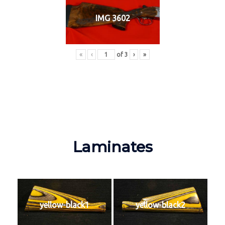
IMG 3602
«
‹
of
3
›
»
Laminates
yellow-black1
yellow-black2