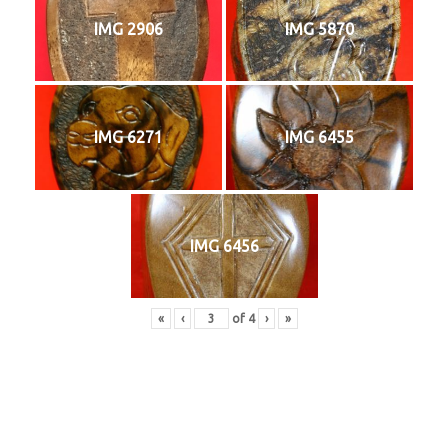
IMG 2906
IMG 5870
IMG 6271
IMG 6455
IMG 6456
«
‹
of
4
›
»