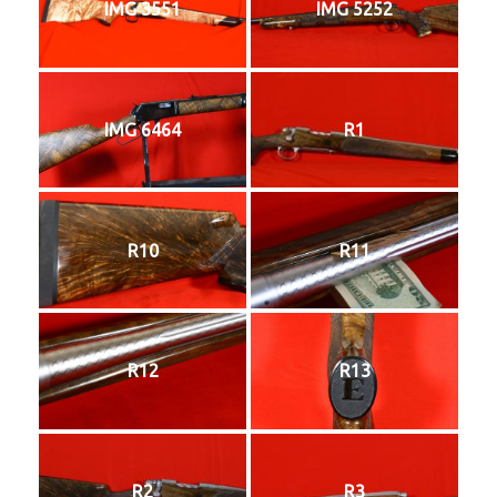
IMG 3551
IMG 5252
IMG 6464
R1
R10
R11
R12
R13
R2
R3