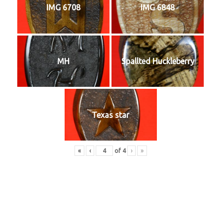
IMG 6708
IMG 6848
MH
Spallted Huckleberry
Texas star
«
‹
of
4
›
»