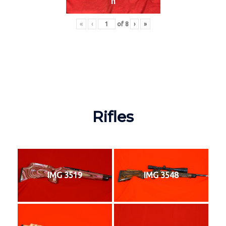
n
«
‹
of
8
›
»
Rifles
IMG 3519
IMG 3548