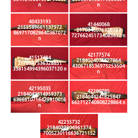
n
n
40433193
41440068
2155589661137972
2170346076328997
8697170828640387072
727662451734085632 n
n
42177574
41517484
2184024071627864
2170347536328851
4306718536975253504
338154994396037120 n
n
42195035
42200785
2184042314959373
2184044241625847
6366610716429910016
662712740808228864 n
n
42235732
2184022304961374
7005230116636721152