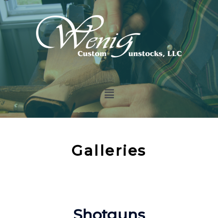
Galleries
Shotguns