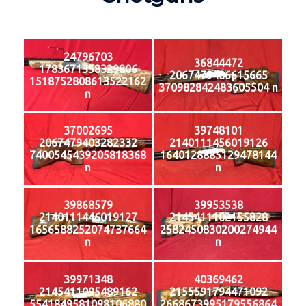
24796703
36844472
1783671358329806
2067479406615665
1518752808613522162
370982842483605504 n
n
37002695
39748101
2067479403282332
2140111456019126
7400545439205818368
1640128885129478144
n
n
39868579
39953538
2140111446019127
2145411102155828
1656588252074737664
2582450830200274944
n
n
39971348
40369462
2145411095489162
2155591794471092
5541849581098106880
2668673995179556864