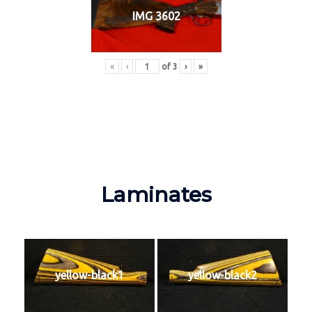
IMG 3602
«
‹
of
3
›
»
Laminates
yellow-black1
yellow-black2