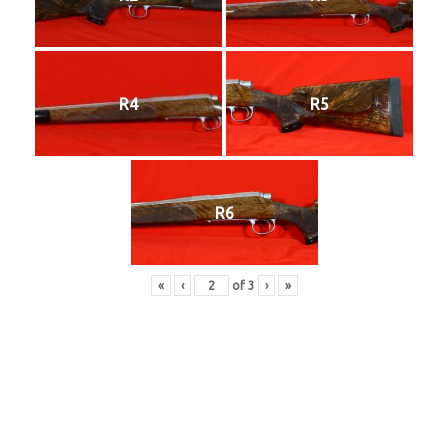
R4
R5
R6
«
‹
of
3
›
»