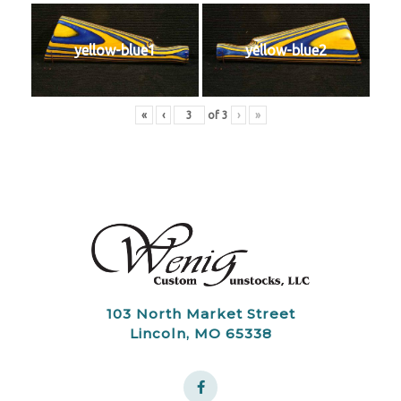
yellow-blue1
yellow-blue2
«
‹
of
3
›
»
103 North Market Street
Lincoln, MO 65338