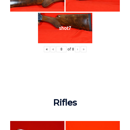
shot7
«
‹
of
8
›
»
Rifles