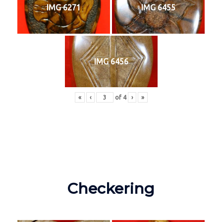
IMG 6271
IMG 6455
IMG 6456
«
‹
of
4
›
»
Checkering