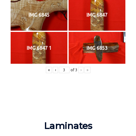
IMG 6845
IMG 6847
IMG 6847 1
IMG 6853
«
‹
of
3
›
»
Laminates