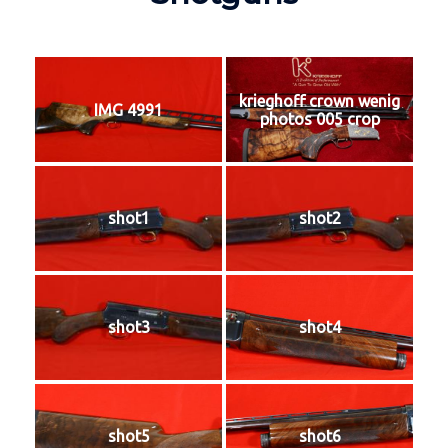
krieghoff crown wenig
IMG 4991
photos 005 crop
shot1
shot2
shot3
shot4
shot5
shot6