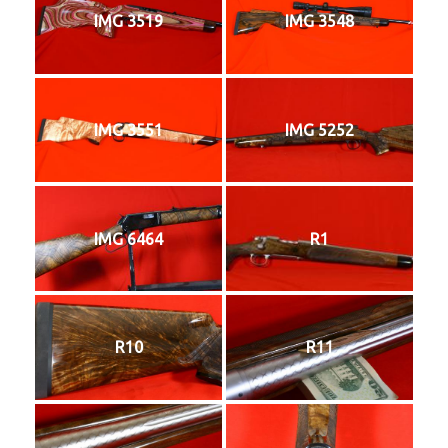
IMG 3519
IMG 3548
IMG 3551
IMG 5252
IMG 6464
R1
R10
R11