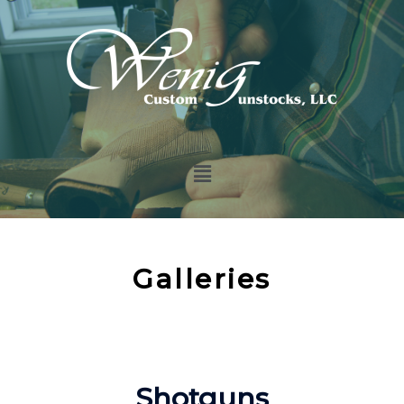
Galleries
Shotguns