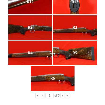
R12
R13
R2
R3
R4
R5
R6
«
‹
of
3
›
»