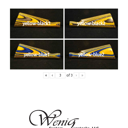
yellow-black1
yellow-black2
yellow-blue1
yellow-blue2
«
‹
of
3
›
»