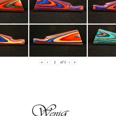
«
‹
of
3
›
»