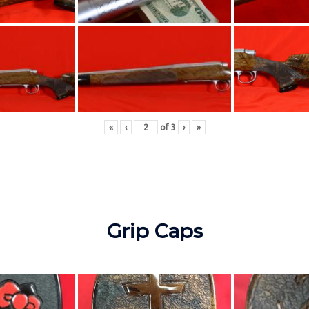
«
‹
of
3
›
»
Grip Caps