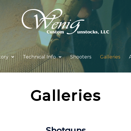
tory
Technical Info
Shooters
Galleries
Galleries
Shotguns