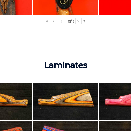
«
‹
of
3
›
»
Laminates