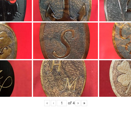
«
‹
of
4
›
»