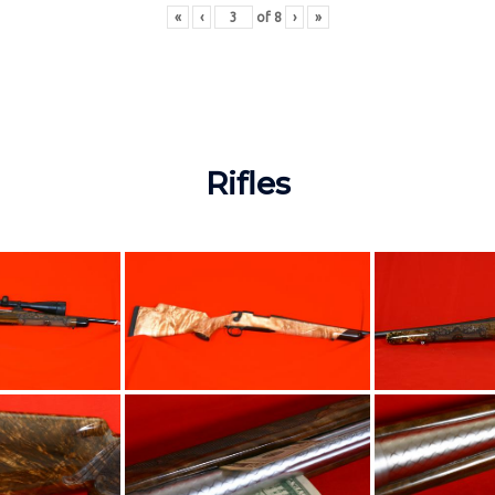
«
‹
of
8
›
»
Rifles