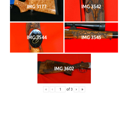
IMG 3177
IMG 3542
IMG 3544
IMG 3545
IMG 3602
«
‹
of
3
›
»