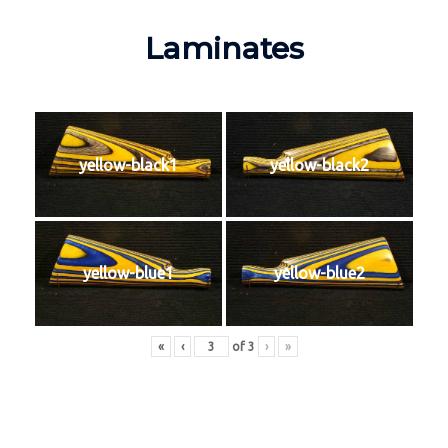
Laminates
yellow-black1
yellow-black2
yellow-blue1
yellow-blue2
«
‹
of
3
›
»