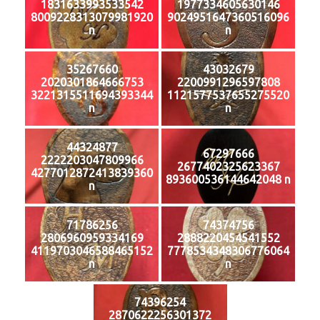
1831633993533542
1977334605630146
8009228313079981920
9024951647360516096
n
n
35267660
43032679
2020301864666753
2200991296597808
3221315511694393344
1121577537655275520
n
n
44324877
67297666
2222203047809966
2677402325623367
4277012872413839360
893600536144642048 n
n
71786256
74374756
2806960959334169
2888220454541552
4119703046588465152
7778534348306776064
n
n
74396254
2870622256301372