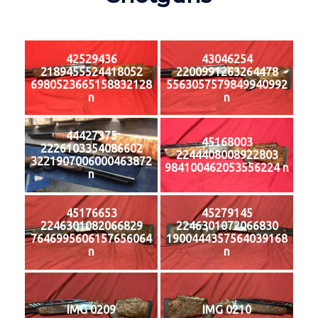
42529436
43046254
2189455524418052
2200991263264478
6980523665158832128
5563057579849940992
n
n
44427375
45168003
2226103354086602
2244408008922803
3221907006000463872
984100462053556224 n
n
45176653
45279145
2246301082066829
2246301072066830
7646995606157656064
1900444357564039168
n
n
IMG 0209
IMG 0210