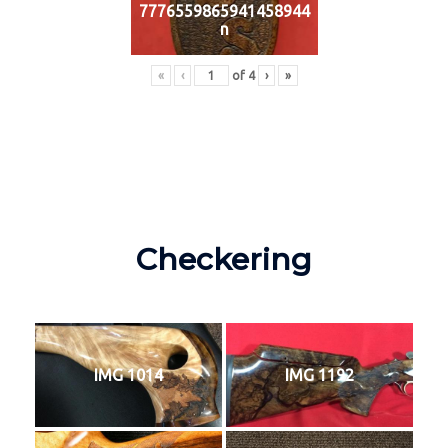
7776559865941458944
n
«
‹
of
4
›
»
Checkering
IMG 1014
IMG 1192