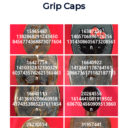
Grip Caps
15965487
16387339
1382868291743450
1405706896126256
8456774368873077604
1314308605673208561
n
n
16427759
16640922
1410332832330329
1412661178764161
6037435762621165461
2966736171182187755
n
n
16641113
20264556
1413693208660958
1614441081919502
4374353885237611854
6067024560909513860
n
n
26230554
31957441