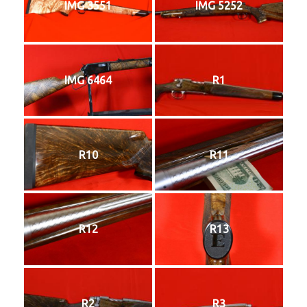
IMG 3551
IMG 5252
IMG 6464
R1
R10
R11
R12
R13
R2
R3