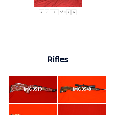
«
‹
of
8
›
»
Rifles
IMG 3519
IMG 3548