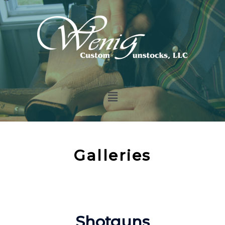
Galleries
Shotguns