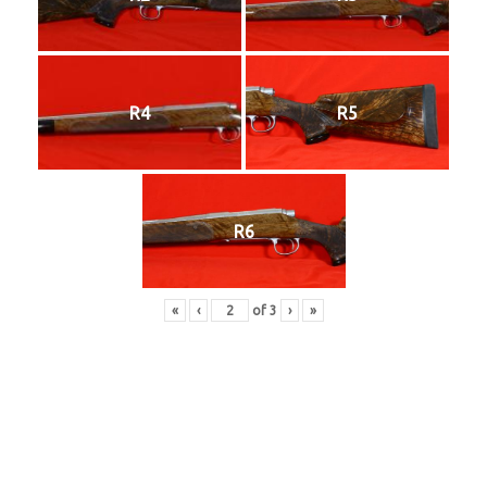
R4
R5
R6
«
‹
of
3
›
»