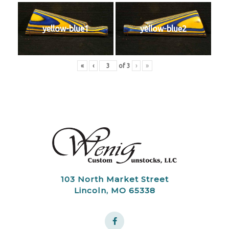
yellow-blue1
yellow-blue2
«
‹
of
3
›
»
103 North Market Street
Lincoln, MO 65338