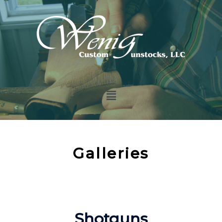
Galleries
Shotguns