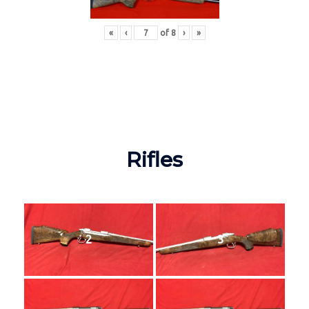
«
‹
of
8
›
»
Rifles
2
3