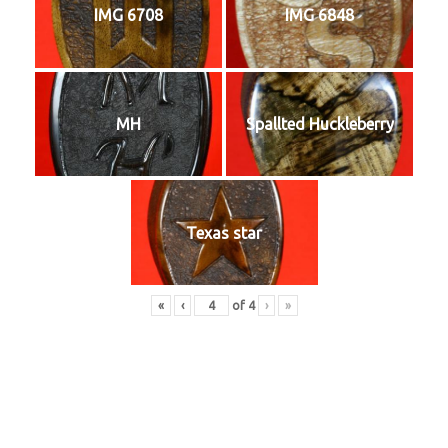
IMG 6708
IMG 6848
MH
Spallted Huckleberry
Texas star
«
‹
of
4
›
»