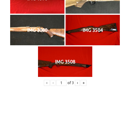
IMG 3080
IMG 3504
IMG 3508
«
‹
of
3
›
»