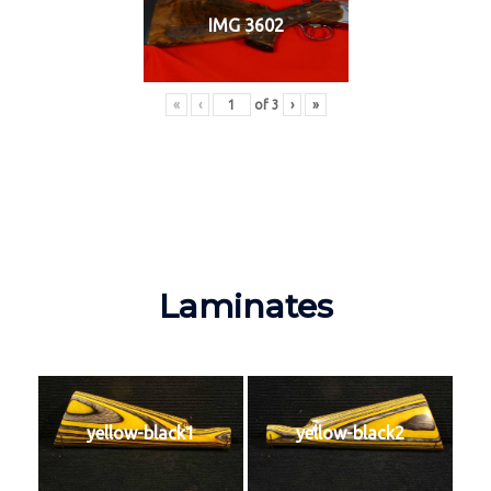
IMG 3602
«
‹
of
3
›
»
Laminates
yellow-black1
yellow-black2