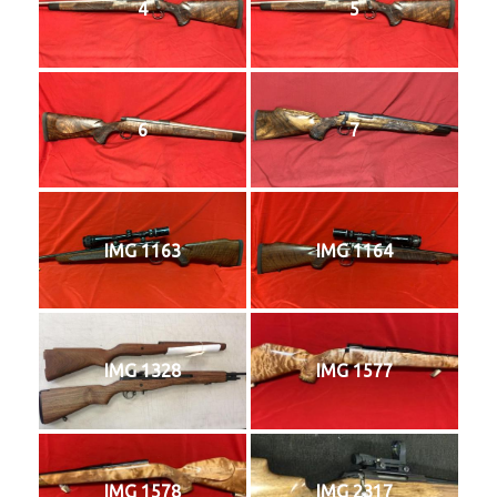
4
5
6
7
IMG 1163
IMG 1164
IMG 1328
IMG 1577
IMG 1578
IMG 2317