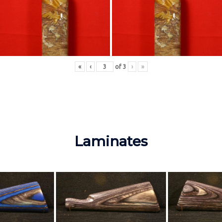
«
‹
of
3
›
»
Laminates