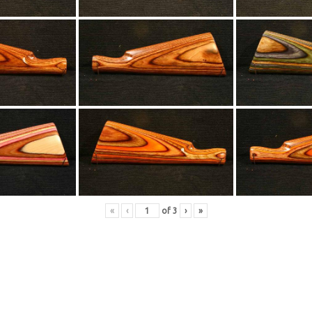
«
‹
of
3
›
»