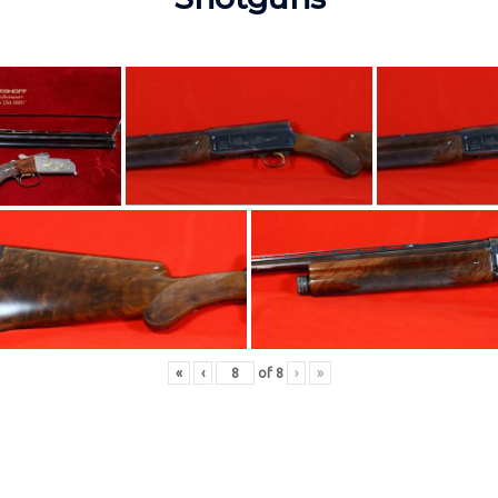
«
‹
of
8
›
»