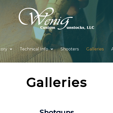
tory
Technical Info
Shooters
Galleries
Galleries
Shotguns