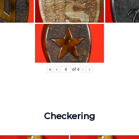
«
‹
of
4
›
»
Checkering