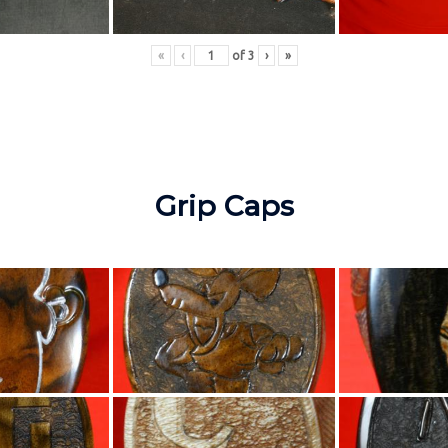
«
‹
of
3
›
»
Grip Caps