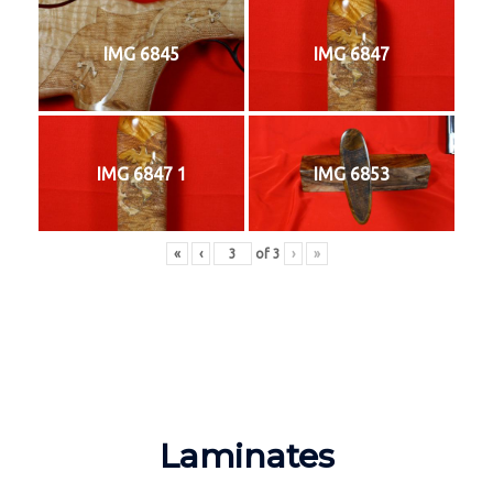
IMG 6845
IMG 6847
IMG 6847 1
IMG 6853
«
‹
of
3
›
»
Laminates