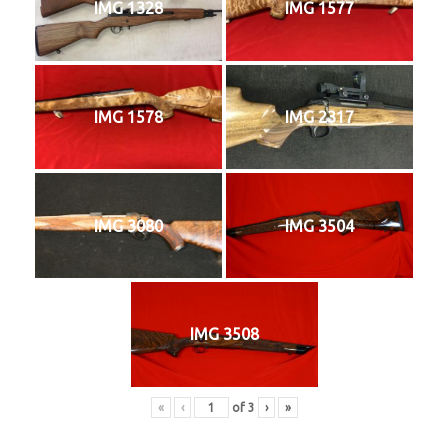
IMG 1328
IMG 1577
IMG 1578
IMG 2317
IMG 3080
IMG 3504
IMG 3508
«
‹
of
3
›
»