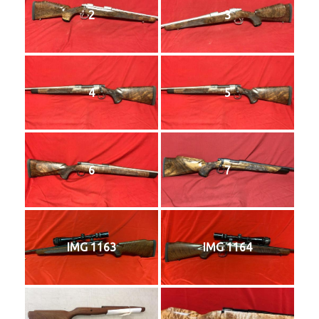
2
3
4
5
6
7
IMG 1163
IMG 1164