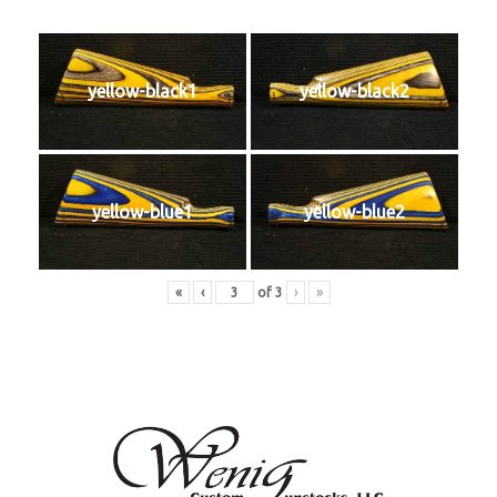
yellow-black1
yellow-black2
yellow-blue1
yellow-blue2
«
‹
of
3
›
»