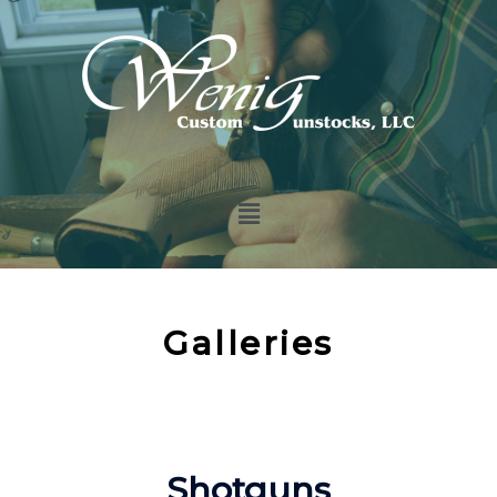
Galleries
Shotguns