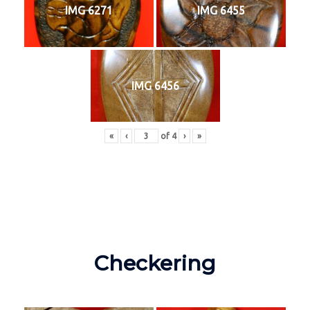
IMG 6271
IMG 6455
IMG 6456
«
‹
of
4
›
»
Checkering