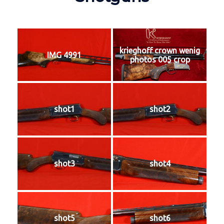
krieghoff crown wenig
IMG 4991
photos 005 crop
shot1
shot2
shot3
shot4
shot5
shot6