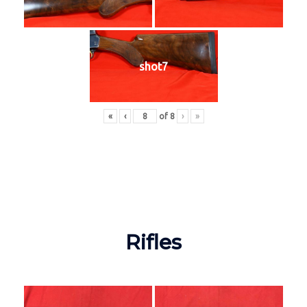
shot7
«
‹
of
8
›
»
Rifles