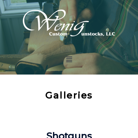
Galleries
Shotguns