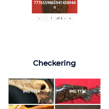
7776559865941458944
n
«
‹
of
4
›
»
Checkering
IMG 1014
IMG 1192