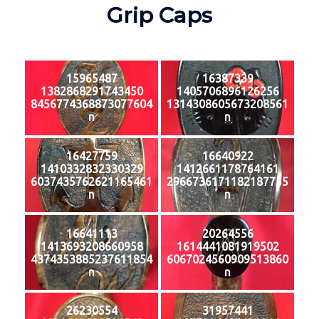
Grip Caps
15965487
16387339
1382868291743450
1405706896126256
8456774368873077604
1314308605673208561
n
n
16427759
16640922
1410332832330329
1412661178764161
6037435762621165461
2966736171182187755
n
n
16641113
20264556
1413693208660958
1614441081919502
4374353885237611854
6067024560909513860
n
n
26230554
31957441