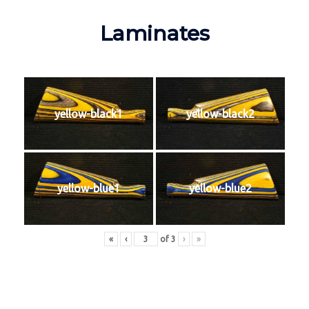
Laminates
yellow-black1
yellow-black2
yellow-blue1
yellow-blue2
«
‹
of
3
›
»