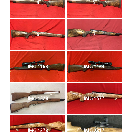
4
5
6
7
IMG 1163
IMG 1164
IMG 1328
IMG 1577
IMG 1578
IMG 2317