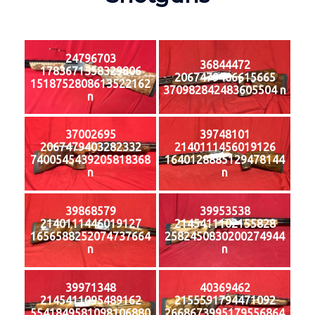
24796703
36844472
1783671358329806
2067479406615665
1518752808613522162
370982842483605504 n
n
37002695
39748101
2067479403282332
2140111456019126
7400545439205818368
1640128885129478144
n
n
39868579
39953538
2140111446019127
2145411102155828
1656588252074737664
2582450830200274944
n
n
39971348
40369462
2145411095489162
2155591794471092
5541849581098106880
2668673995179556864