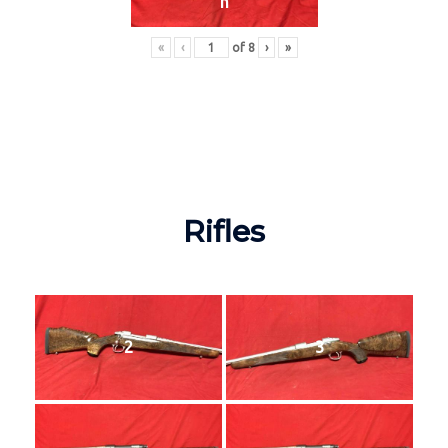
n
«
‹
of
8
›
»
Rifles
2
3