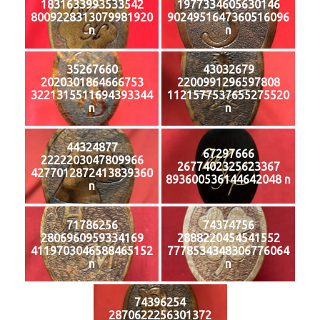
1831633993533542
1977334605630146
8009228313079981920
9024951647360516096
n
n
35267660
43032679
2020301864666753
2200991296597808
3221315511694393344
1121577537655275520
n
n
44324877
67297666
2222203047809966
2677402325623367
4277012872413839360
893600536144642048 n
n
71786256
74374756
2806960959334169
2888220454541552
4119703046588465152
7778534348306776064
n
n
74396254
2870622256301372