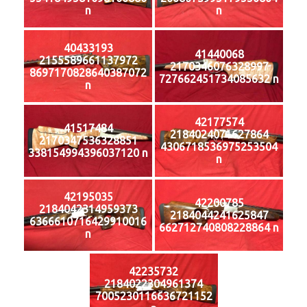
n
n
40433193
41440068
2155589661137972
2170346076328997
8697170828640387072
727662451734085632 n
n
42177574
41517484
2184024071627864
2170347536328851
4306718536975253504
338154994396037120 n
n
42195035
42200785
2184042314959373
2184044241625847
6366610716429910016
662712740808228864 n
n
42235732
2184022304961374
7005230116636721152