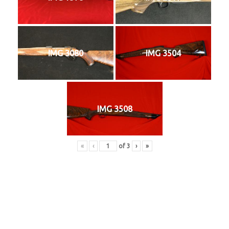
IMG 3080
IMG 3504
IMG 3508
«
‹
of
3
›
»