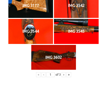
IMG 3177
IMG 3542
IMG 3544
IMG 3545
IMG 3602
«
‹
of
3
›
»