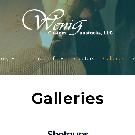
tory
Technical Info
Shooters
Galleries
Galleries
Shotguns