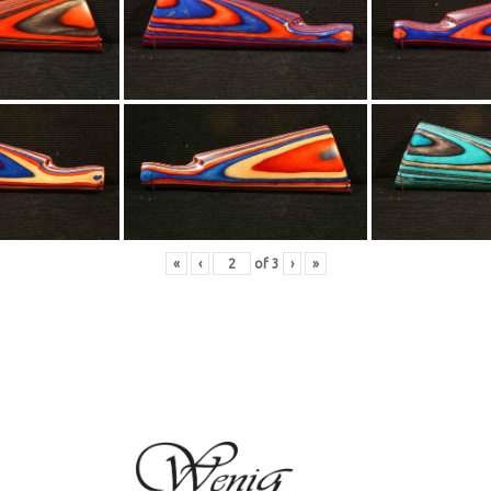
«
‹
of
3
›
»