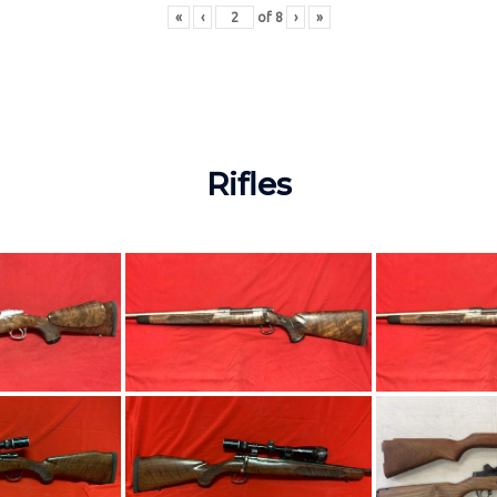
«
‹
of
8
›
»
Rifles