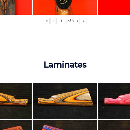
«
‹
of
3
›
»
Laminates