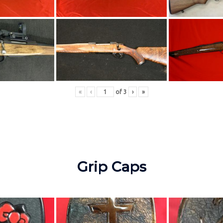
«
‹
of
3
›
»
Grip Caps