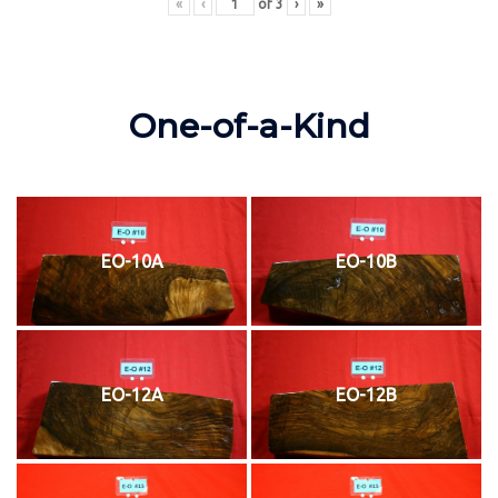
«
‹
of
3
›
»
One-of-a-Kind
EO-10A
EO-10B
EO-12A
EO-12B