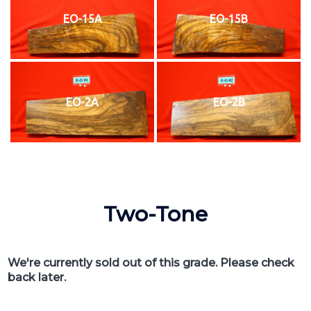
EO-15A
EO-15B
EO-2A
EO-2B
Two-Tone
We're currently sold out of this grade. Please check
back later.