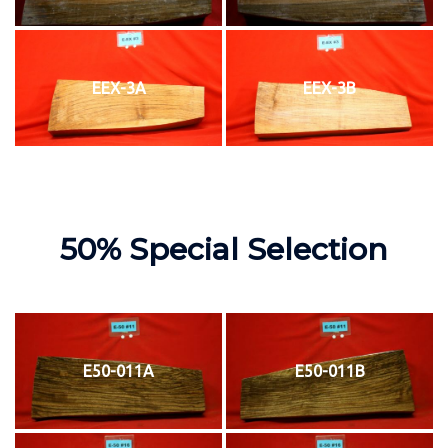
EEX-3A
EEX-3B
50% Special Selection
E50-011A
E50-011B