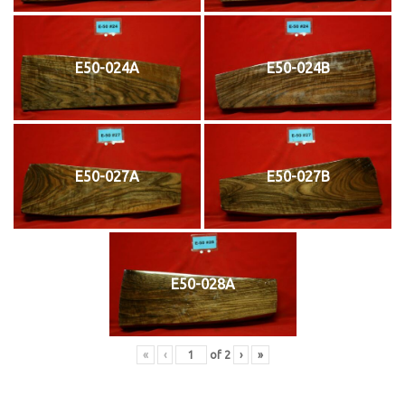
E50-024A
E50-024B
E50-027A
E50-027B
E50-028A
«
‹
of
2
›
»