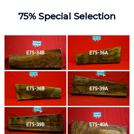
75% Special Selection
E75-34B
E75-36A
E75-36B
E75-39A
E75-39B
E75-40A