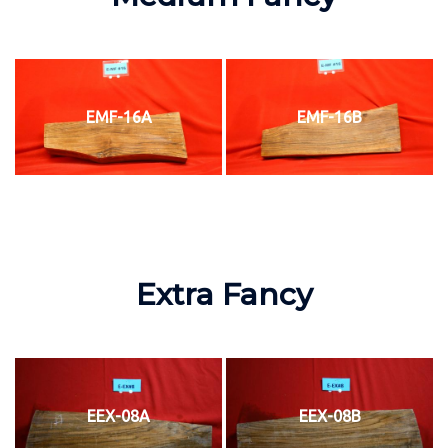
EMF-16A
EMF-16B
Extra Fancy
EEX-08A
EEX-08B