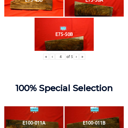
E75-50B
«
‹
of
5
›
»
100% Special Selection
E100-011A
E100-011B