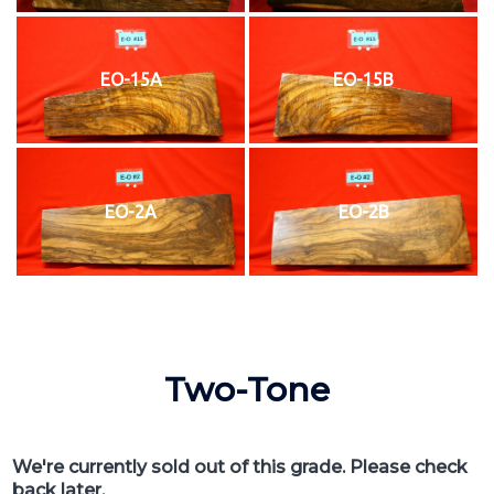
EO-15A
EO-15B
EO-2A
EO-2B
Two-Tone
We're currently sold out of this grade. Please check
back later.