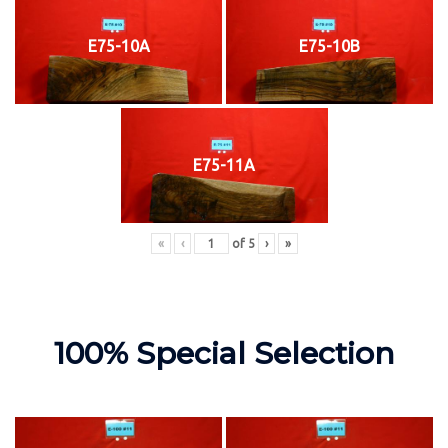
E75-10A
E75-10B
E75-11A
«
‹
of
5
›
»
100% Special Selection