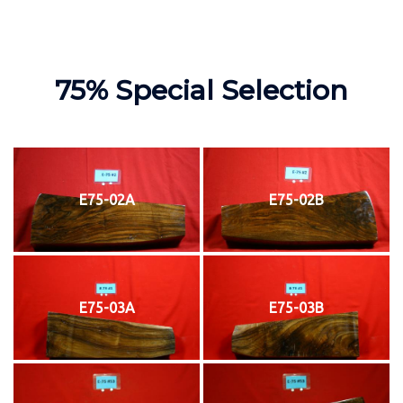
75% Special Selection
E75-02A
E75-02B
E75-03A
E75-03B