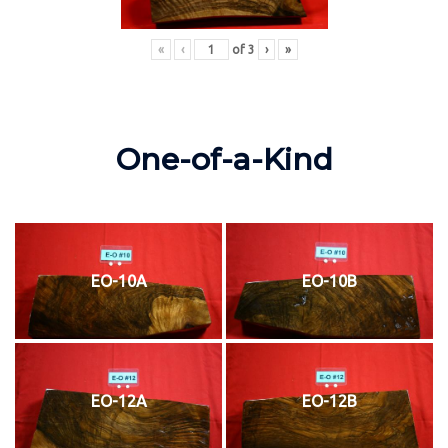
«
‹
of
3
›
»
One-of-a-Kind
EO-10A
EO-10B
EO-12A
EO-12B